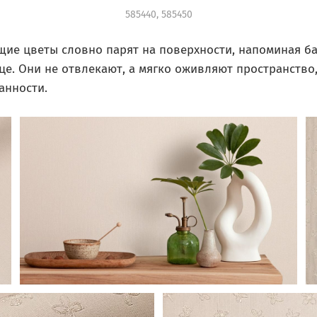
585440, 585450
ие цветы словно парят на поверхности, напоминая ба
це. Они не отвлекают, а мягко оживляют пространство
анности.