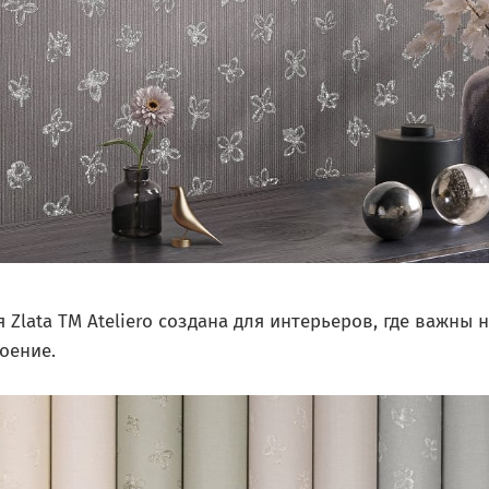
 Zlata ТМ Ateliero создана для интерьеров, где важны 
оение.