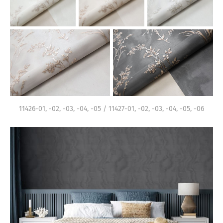
11426-01, -02, -03, -04, -05 / 11427-01, -02, -03, -04, -05, -06