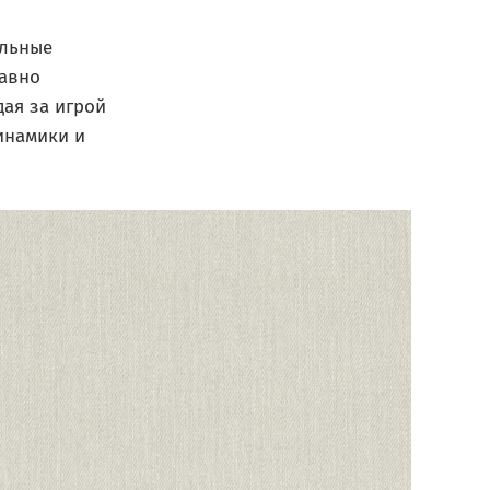
ильные
лавно
ая за игрой
инамики и