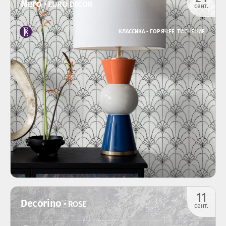
Nero
• EURO DECOR
сент.
КЛАССИКА •
ГОРЯЧЕЕ ТИСНЕНИЕ
11
Decorino
• ROSE
сент.