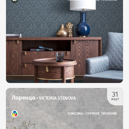
31
Лоренцо
• VICTORIA STENOVA
март
КЛАССИКА •
ГОРЯЧЕЕ ТИСНЕНИЕ