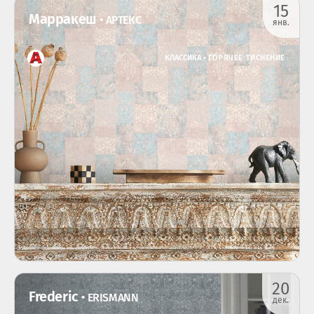
15
Марракеш
• АРТЕКС
янв.
КЛАССИКА •
ГОРЯЧЕЕ ТИСНЕНИЕ
20
Frederic
• ERISMANN
дек.