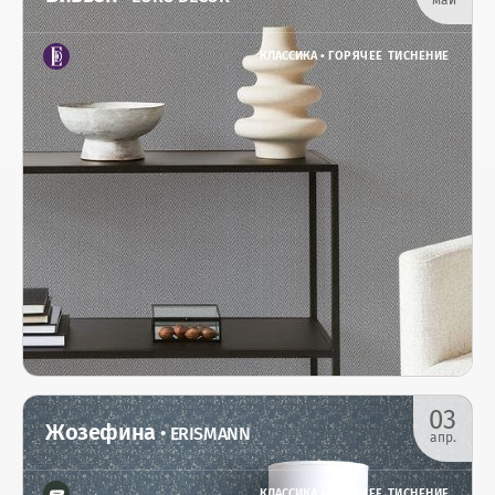
май
КЛАССИКА •
ГОРЯЧЕЕ ТИСНЕНИЕ
03
Жозефина
• ERISMANN
апр.
КЛАССИКА •
ГОРЯЧЕЕ ТИСНЕНИЕ