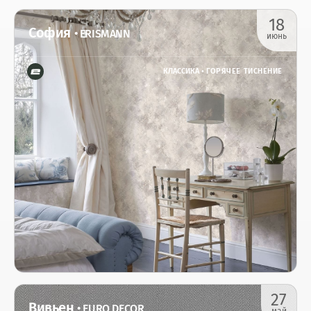
18
София
• ERISMANN
июнь
КЛАССИКА •
ГОРЯЧЕЕ ТИСНЕНИЕ
27
Вивьен
• EURO DECOR