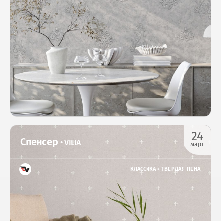
24
Спенсер
• VILIA
март
КЛАССИКА •
ТВЕРДАЯ ПЕНА