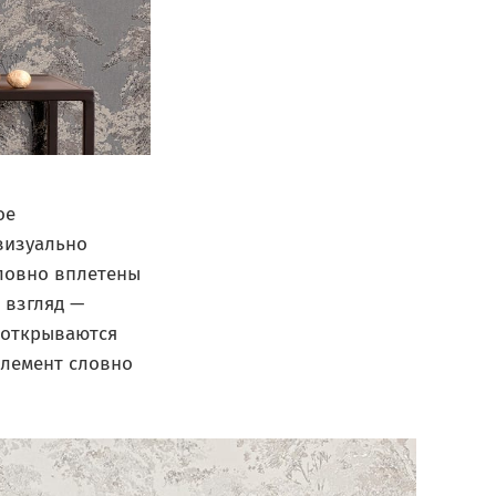
ое
визуально
словно вплетены
 взгляд —
 открываются
элемент словно