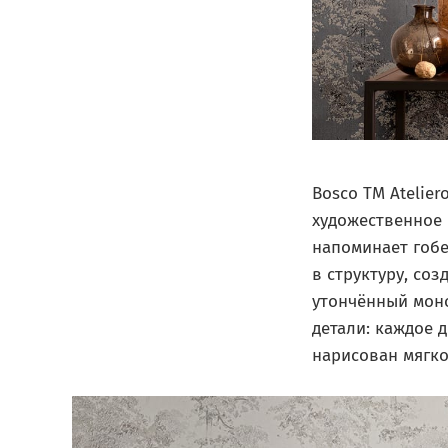
Bosco ТМ Atelier
художественное 
напоминает гобе
в структуру, со
утончённый мон
детали: каждое 
нарисован мягко