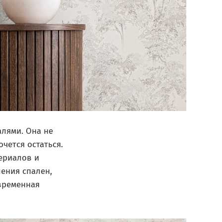
алями. Она не
очется остаться.
ериалов и
ения спален,
овременная